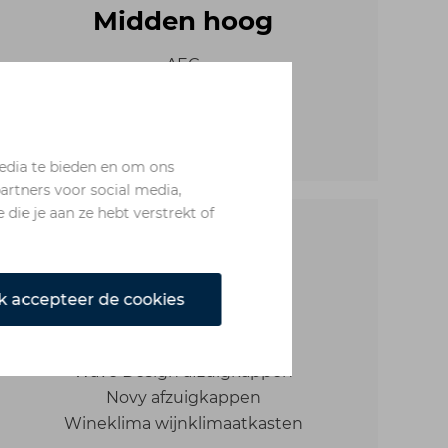
Midden hoog
AEG
Bosch
Siemens
edia te bieden en om ons
artners voor social media,
ie je aan ze hebt verstrekt of
Specialisten
Bora kookplaat afzuigers
ik accepteer de cookies
Bertazzoni fornuizen
Liebherr koelkasten
Wave Design afzuigkappen
Novy afzuigkappen
Wineklima wijnklimaatkasten