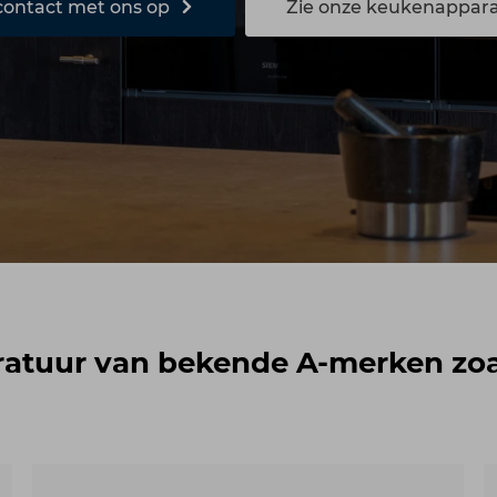
ontact met ons op
Zie onze keukenappar
ratuur van bekende A-merken zoa