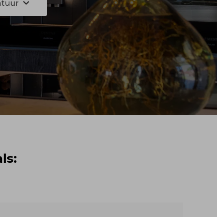
atuur
ls: