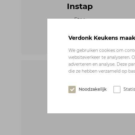
Instap
Etna
Juno
Verdonk Keukens maakt
We gebruiken cookies om conten
websiteverkeer te analyseren. O
adverteren en analyse. Deze pa
die ze hebben verzameld op basi
Hoog
Neff
Noodzakelijk
Stati
Atag