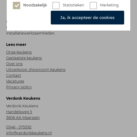
Noodzakelijk
Statistieken
Marketing
Ja, ik accepteer de cookies
Met trots kunnen wij zeggen dat wij al ruim 115 jaar ervaring hebben
in gespecialiseerde winkels, montage- en
installatiewerkzaamheden.
Lees meer
Onze keukens
Geplaatste keukens
Over ons
Uitverkoop: showroom keukens
Contact
Vacatures
Privacy policy
Verdonk Keukens
Verdonk Keukens
Handelsweg 5
3606 AA Maarssen
0346 - 575592
info@verdonkkeukens.nl