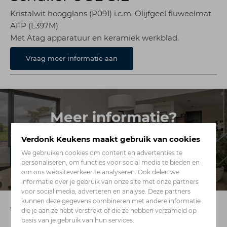
Kristalwit hoogglans (P091) i.c.m. Olijfgeel fluweelmat
AFP (L397M)
Met Atag apparatuur en keramiek werkblad.
Vraag meer informatie aan
Meer informatie?
Neem contact met ons op
Verdonk Keukens maakt gebruik van cookies
We gebruiken cookies om content en advertenties te
Contact
personaliseren, om functies voor social media te bieden en
om ons websiteverkeer te analyseren. Ook delen we
informatie over je gebruik van onze site met onze partners
voor social media, adverteren en analyse. Deze partners
kunnen deze gegevens combineren met andere informatie
die je aan ze hebt verstrekt of die ze hebben verzameld op
basis van je gebruik van hun services.